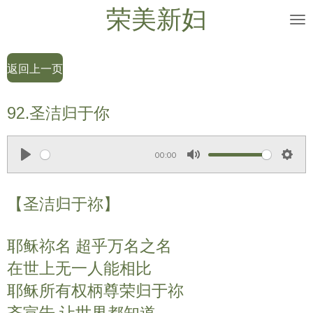
荣美新妇
Skip
to
main
返回上一页
content
92.圣洁归于你
00:00
P
M
S
l
u
e
【圣洁归于祢】
a
t
t
y
e
t
耶稣祢名 超乎万名之名
i
n
在世上无一人能相比
g
耶稣所有权柄尊荣归于祢
s