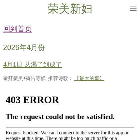
荣美新妇
Skip
to
main
回到首页
content
2026年4月份
4月1日 从渴了到成了
敬拜赞美+祷告等候 推荐诗歌：
【最大的事】