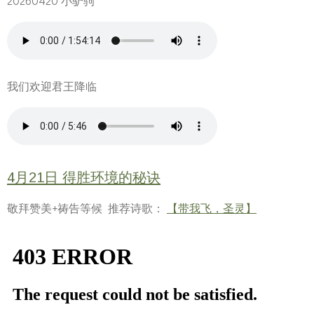
20260420 小驴驹
我们欢迎君王降临
4月21日 得胜环境的秘诀
敬拜赞美+祷告等候 推荐诗歌：
【带我飞，圣灵】