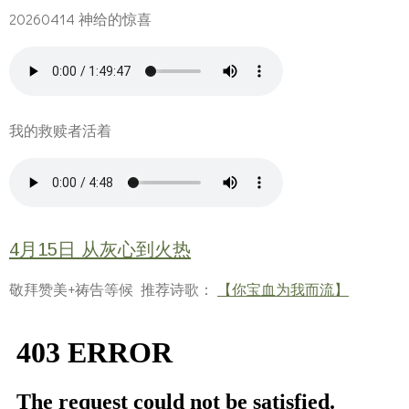
20260414 神给的惊喜
我的救赎者活着
4月15日 从灰心到火热
敬拜赞美+祷告等候 推荐诗歌：
【你宝血为我而流】