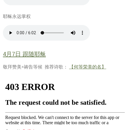
耶稣永远掌权
4月7日 跟随耶稣
敬拜赞美+祷告等候 推荐诗歌：
【何等荣美的名】