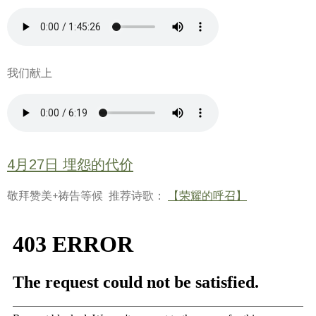
我们献上
4月27日 埋怨的代价
敬拜赞美+祷告等候 推荐诗歌：
【荣耀的呼召】