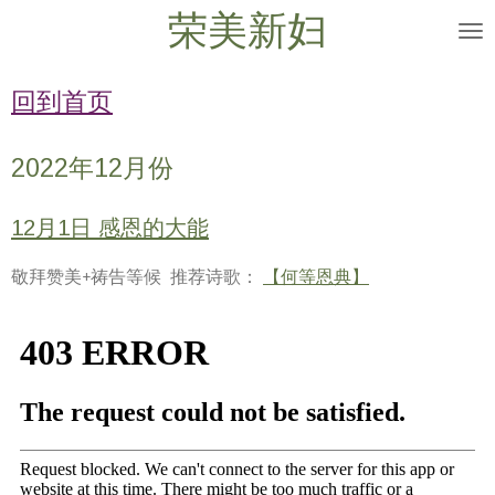
荣美新妇
Skip
to
main
回到首页
content
2022年12月份
12月1日 感恩的大能
敬拜赞美+祷告等候 推荐诗歌：
【何等恩典】