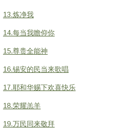
13.炼净我
14.每当我瞻仰你
15.尊贵全能神
16.锡安的民当来歌唱
17.耶和华赐下欢喜快乐
18.荣耀羔羊
19.万民同来敬拜