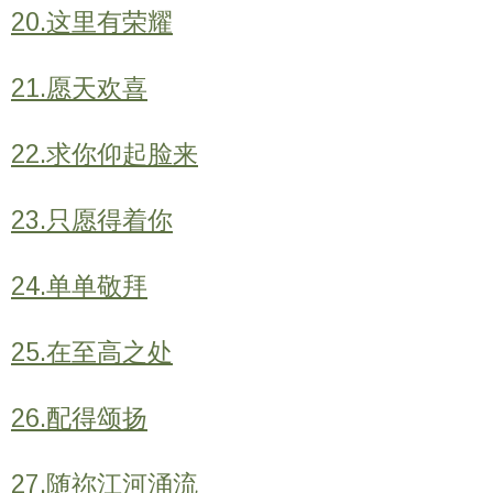
20.这里有荣耀
21.愿天欢喜
22.求你仰起脸来
23.只愿得着你
24.单单敬拜
25.在至高之处
26.配得颂扬
27.随祢江河涌流