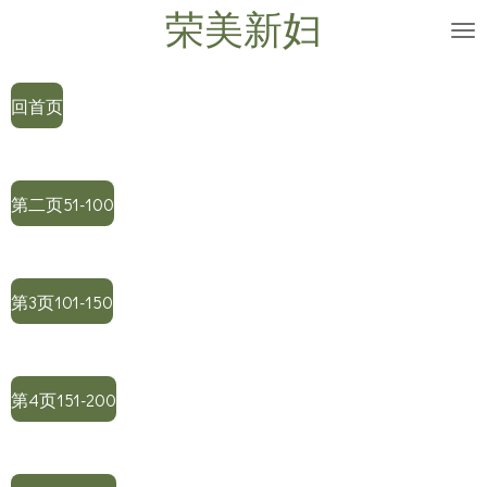
荣美新妇
Skip
to
main
回首页
content
第二页51-100
第3页101-150
第4页151-200