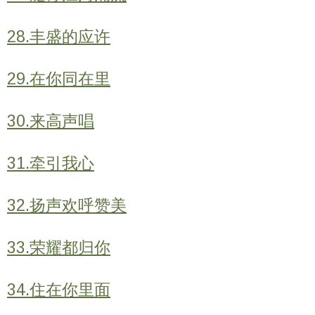
28.丰盛的应许
29.在你同在里
30.来高声唱
31.牵引我心
32.扬声欢呼赞美
33.荣耀都归你
34.住在你里面