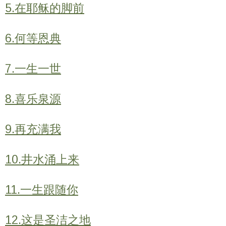
5.在耶稣的脚前
6.何等恩典
7.一生一世
8.喜乐泉源
9.再充满我
10.井水涌上来
11.一生跟随你
12.这是圣洁之地