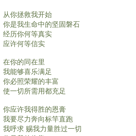
y
e
t
从你拯救我开始
i
n
你是我生命中的坚固磐石
g
经历你何等真实
s
应许何等信实
在你的同在里
我能够喜乐满足
你必照荣耀的丰富
使一切所需用都充足
你应许我得胜的恩膏
我要尽力奔向标竿直跑
我呼求 赐我力量胜过一切