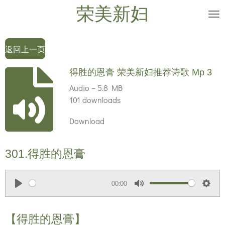
荣美新妇
Skip
to
main
返回上一页
content
得胜的恩膏 荣美新妇推荐诗歌 Mp 3
Audio – 5.8 MB
101 downloads
Download
301.
得胜的恩膏
00:00
P
M
S
l
u
e
【得胜的恩膏】
a
t
t