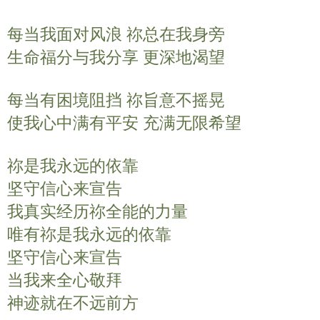
y
e
t
每当我面对风浪 祢总在我身旁
i
n
生命福分与我分享 更深地渴望
g
s
每当有困境阻挡 祢旨意不摇晃
使我心中满有平安 充满无限希望
祢是我永远的依靠
坚守信心来宣告
我真实经历祢全能的力量
唯有祢是我永远的依靠
坚守信心来宣告
当我来全心敬拜
神迹就在不远前方