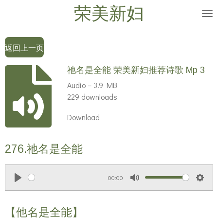
荣美新妇
Skip
to
main
返回上一页
content
祂名是全能 荣美新妇推荐诗歌 Mp 3
Audio – 3.9 MB
229 downloads
Download
276.祂名是全能
00:00
P
M
S
l
u
e
【他名是全能】
a
t
t