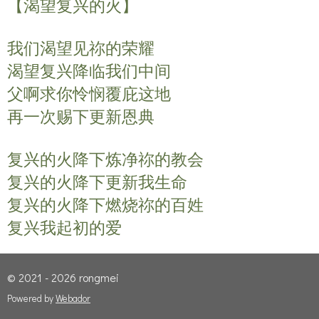
【渴望复兴的火】
a
t
t
y
e
t
我们渴望见祢的荣耀
i
n
渴望复兴降临我们中间
g
父啊求你怜悯覆庇这地
s
再一次赐下更新恩典
复兴的火降下炼净祢的教会
复兴的火降下更新我生命
复兴的火降下燃烧祢的百姓
复兴我起初的爱
© 2021 - 2026 rongmei
Powered by
Webador