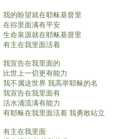
y
e
t
我的盼望就在耶稣基督里
i
n
在祢里面满有平安
g
生命泉源就在耶稣基督里
s
有主在我里面活着
我宣告在我里面的
比世上一切更有能力
我不属这世界 我高举耶稣的名
我宣告在我里面有
活水涌流满有能力
有耶稣在我里面活着 我勇敢站立
有主在我里面