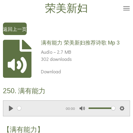
荣美新妇
Skip
to
main
返回上一页
content
满有能力 荣美新妇推荐诗歌 Mp 3
Audio – 2.7 MB
302 downloads
Download
250. 满有能力
00:00
P
M
S
l
u
e
【满有能力】
a
t
t