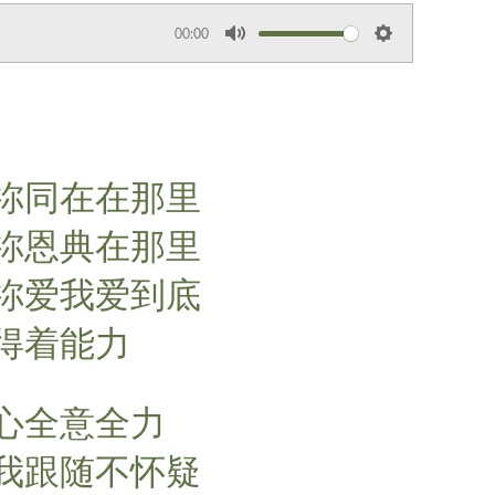
00:00
M
S
u
e
t
t
e
t
i
祢同在在那里
n
g
祢恩典在那里
s
祢爱我爱到底
得着能力
心全意全力
我跟随不怀疑