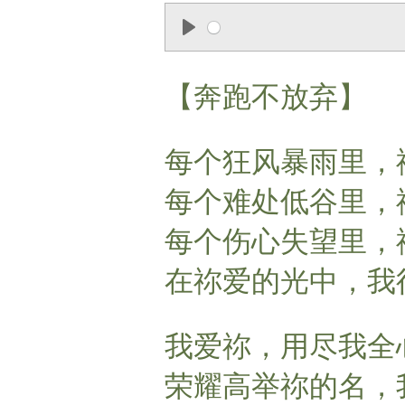
P
l
【奔跑不放弃】
a
y
每个狂风暴雨里，
每个难处低谷里，
每个伤心失望里，
在祢爱的光中，我
我爱祢，用尽我全
荣耀高举祢的名，