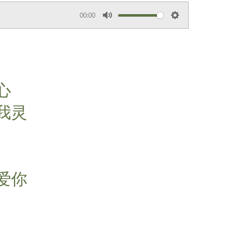
00:00
M
S
u
e
t
t
e
t
i
心
n
g
我灵
s
爱你