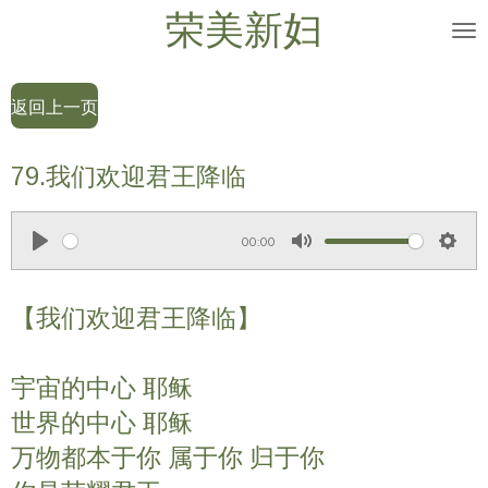
荣美新妇
Skip
to
main
返回上一页
content
79.我们欢迎君王降临
00:00
P
M
S
l
u
e
【我们欢迎君王降临】
a
t
t
y
e
t
i
宇宙的中心 耶稣
n
世界的中心 耶稣
g
万物都本于你 属于你 归于你
s