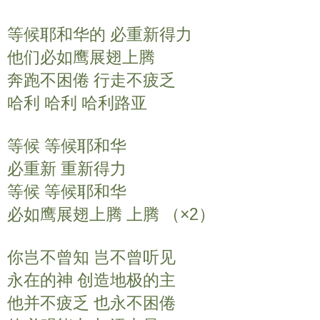
y
e
t
等候耶和华的 必重新得力
i
n
他们必如鹰展翅上腾
g
奔跑不困倦 行走不疲乏
s
哈利 哈利 哈利路亚
等候 等候耶和华
必重新 重新得力
等候 等候耶和华
必如鹰展翅上腾 上腾 （×2）
你岂不曾知 岂不曾听见
永在的神 创造地极的主
他并不疲乏 也永不困倦