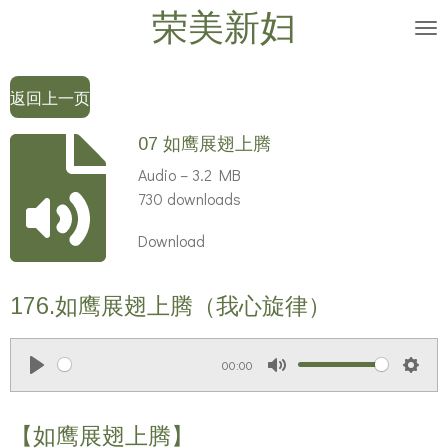
荣美新妇
Skip
to
main
返回上一页
content
07 如鹰展翅上腾
Audio – 3.2 MB
730 downloads
Download
176.如鹰展翅上腾（我心旋律）
00:00
P
M
S
l
u
e
【如鹰展翅上腾】
a
t
t