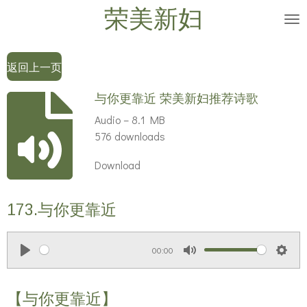
荣美新妇
Skip
to
main
返回上一页
content
与你更靠近 荣美新妇推荐诗歌
Audio – 8.1 MB
576 downloads
Download
173.与你更靠近
00:00
P
M
S
l
u
e
【与你更靠近】
a
t
t