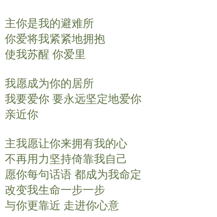
y
e
t
主你是我的避难所
i
n
你爱将我紧紧地拥抱
g
使我苏醒 你爱里
s
我愿成为你的居所
我要爱你 要永远坚定地爱你
亲近你
主我愿让你来拥有我的心
不再用力坚持倚靠我自己
愿你每句话语 都成为我命定
改变我生命一步一步
与你更靠近 走进你心意