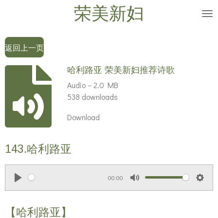
荣美新妇
Skip
to
main
返回上一页
content
哈利路亚 荣美新妇推荐诗歌
Audio – 2.0 MB
538 downloads
Download
143.哈利路亚
00:00
P
M
S
l
u
e
【哈利路亚】
a
t
t