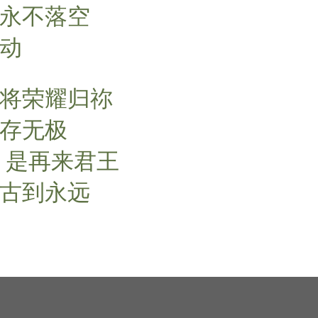
许永不落空
震动
 将荣耀归祢
永存无极
 是再来君王
亘古到永远