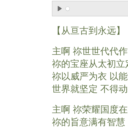
P
l
【从亘古到永远】
a
y
主啊 祢世世代代
祢的宝座从太初立
祢以威严为衣 以
世界就坚定 不得
主啊 祢荣耀国度
祢的旨意满有智慧