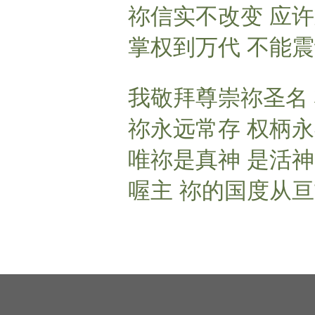
祢信实不改变 应
掌权到万代 不能
我敬拜尊崇祢圣名
祢永远常存 权柄
唯祢是真神 是活神
喔主 祢的国度从