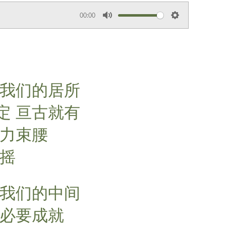
00:00
M
S
u
e
t
t
e
t
i
作我们的居所
n
g
定 亘古就有
s
能力束腰
动摇
在我们的中间
 必要成就