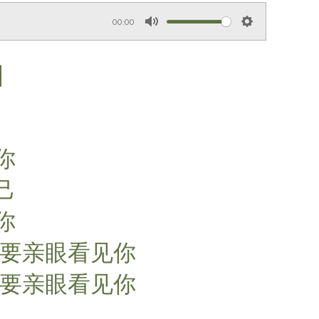
00:00
M
S
u
e
】
t
t
e
t
i
n
g
你
s
己
你
我要亲眼看见你
我要亲眼看见你