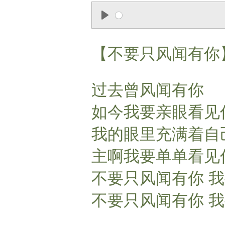
P
l
【不要只风闻有你
a
y
过去曾风闻有你
如今我要亲眼看见
我的眼里充满着自
主啊我要单单看见
不要只风闻有你 
不要只风闻有你 