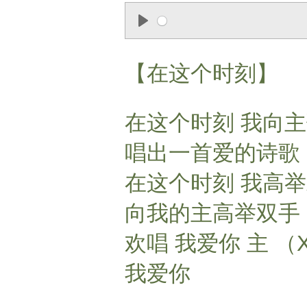
P
l
【在这个时刻】
a
y
在这个时刻 我向
唱出一首爱的诗歌
在这个时刻 我高
向我的主高举双手
欢唱 我爱你 主 （
我爱你