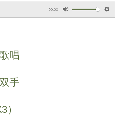
00:00
M
S
u
e
t
t
e
t
i
主歌唱
n
g
s
举双手
X3）