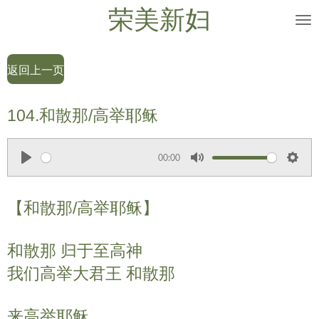
荣美新妇
Skip
to
main
返回上一页
content
104.和散那/高举耶稣
00:00
P
M
S
l
u
e
【和散那/高举耶稣】
a
t
t
y
e
t
和散那 归于至高神
i
n
我们高举大君王 和散那
g
s
来高举耶稣