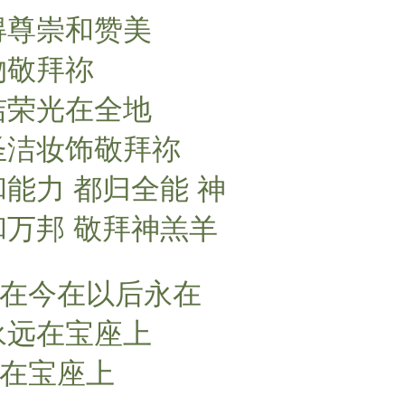
i
得尊崇和赞美
n
g
物敬拜祢
s
洁荣光在全地
圣洁妆饰敬拜祢
和能力 都归全能 神
和万邦 敬拜神羔羊
昔在今在以后永在
永远在宝座上
远在宝座上