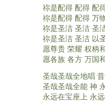
祢是配得 配得 配
祢是配得 配得 万
祢是圣洁 圣洁 圣
祢是圣洁 圣洁 以
愿尊贵 荣耀 权柄
愿各族 各方 万国
圣哉圣哉全地唱 
圣哉圣哉全能 神 
永远在宝座上 永