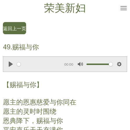
荣美新妇
Skip
to
main
返回上一页
content
49.赐福与你
00:00
P
M
S
l
u
e
【赐福与你】
a
t
t
y
e
t
愿主的恩惠慈爱与你同在
i
n
愿主的灵时时围绕
g
恩典降下，赐福与你
s