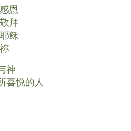
i
上感恩
n
g
手敬拜
s
美耶稣
于祢
与神
所喜悦的人