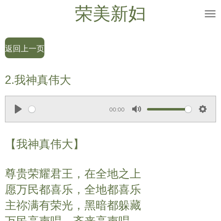
荣美新妇
Skip
to
main
返回上一页
content
2.我神真伟大
00:00
P
M
S
l
u
e
【我神真伟大】
a
t
t
y
e
t
尊贵荣耀君王，在全地之上
i
n
愿万民都喜乐，全地都喜乐
g
主祢满有荣光，黑暗都躲藏
s